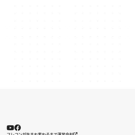
keyboard_arrow_right
お問い合わせ
03-6260-9300
phone_in_talk
受付時間: 平日 9:00〜18:00
フレコンが生まれ変わるまで
運営会社