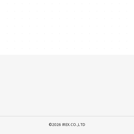
©️2026 IREX.CO.,LTD