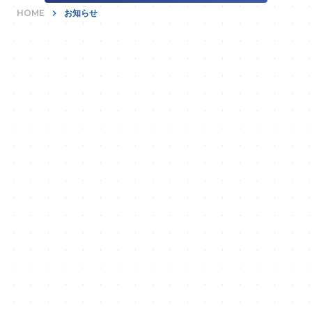
HOME
keyboard_arrow_right
お知らせ
あらゆる無駄を富に。
keyboard_arrow_right
お問い合わせ
03-6260-9300
phone_in_talk
受付時間: 平日 9:00〜18:00