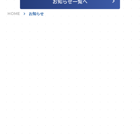
keyboard_arrow_right
お知らせ一覧へ
HOME
keyboard_arrow_right
お知らせ
あらゆる無駄を富に。
keyboard_arrow_right
お問い合わせ
03-6260-9300
phone_in_talk
受付時間: 平日 9:00〜18:00