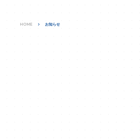
HOME
keyboard_arrow_right
お知らせ