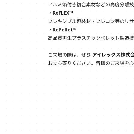
アルミ箔付き複合素材などの高度分離技
・
ReFLEX™
フレキシブル包装材・フレコン等のリサ
・
RePellet™
高品質再生プラスチックペレット製造技
ご来場の際は、ぜひ
アイレックス株式会社
お立ち寄りください。皆様のご来場を心
2026.07.02
フレコンバッグリサイクル
2026.06.25
お知らせ