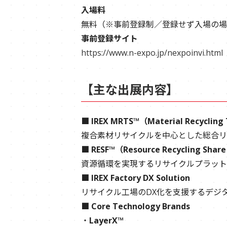
入場料
無料（※事前登録制／登録せず入場の場合
事前登録サイト
https://www.n-expo.jp/nexpoinvi.html
【主な出展内容】
■ IREX MRTS™（Material Recycling 
複合素材リサイクルを中心とした総合リ
■ RESF™（Resource Recycling Share
資源循環を実現するリサイクルプラット
■ IREX Factory DX Solution
リサイクル工場のDX化を支援するデジ
■ Core Technology Brands
・
LayerX™