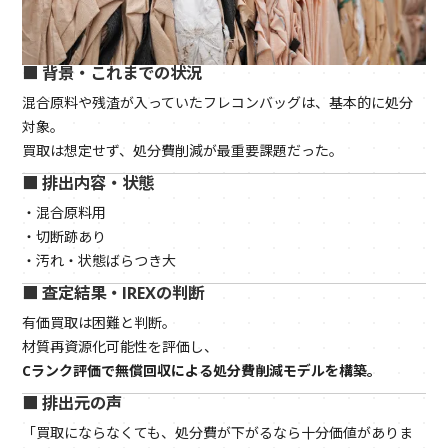
■ 背景・これまでの状況
混合原料や残渣が入っていたフレコンバッグは、基本的に処分
対象。
買取は想定せず、処分費削減が最重要課題だった。
■ 排出内容・状態
・混合原料用
・切断跡あり
・汚れ・状態ばらつき大
■ 査定結果・IREXの判断
有価買取は困難と判断。
材質再資源化可能性を評価し、
Cランク評価で無償回収による処分費削減モデルを構築。
■ 排出元の声
「買取にならなくても、処分費が下がるなら十分価値がありま