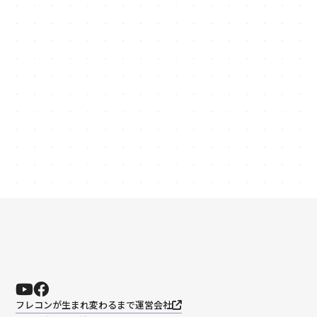
keyboard_arrow_right
お問い合わせ
03-6260-9300
phone_in_talk
受付時間: 平日 9:00〜18:00
フレコンが生まれ変わるまで
運営会社