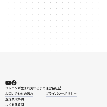
03-6260-9300
phone_in_talk
受付時間: 平日 9:00〜18:00
フレコンが生まれ変わるまで
運営会社
お問い合わせの流れ
プライバシーポリシー
査定買取事例
よくある質問