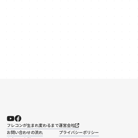
keyboard_arrow_right
お問い合わせ
03-6260-9300
phone_in_talk
受付時間: 平日 9:00〜18:00
フレコンが生まれ変わるまで
運営会社
お問い合わせの流れ
プライバシーポリシー